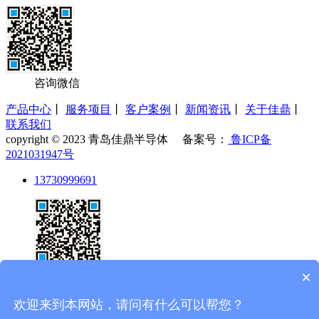
咨询微信
产品中心
丨
服务项目
丨
客户案例
丨
新闻资讯
丨
关于佳鼎
丨
联系我们
copyright © 2023 青岛佳鼎半导体 备案号：
鲁ICP备
2021031947号
13730999691
×
欢迎来到本网站，请问有什么可以帮您？