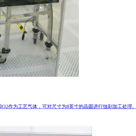
用N2H2和O2作为工艺气体，可对尺寸为8英寸的晶圆进行蚀刻加工处理。.