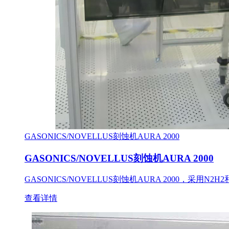
GASONICS/NOVELLUS刻蚀机AURA 2000
GASONICS/NOVELLUS刻蚀机AURA 2000
GASONICS/NOVELLUS刻蚀机AURA 2000，采
查看详情