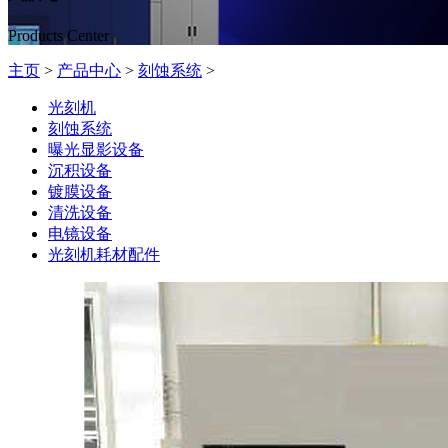
Products Center
主页
>
产品中心
>
刻蚀系统
>
光刻机
刻蚀系统
曝光显影设备
沉积设备
镀膜设备
清洗设备
电镜设备
光刻机耗材配件