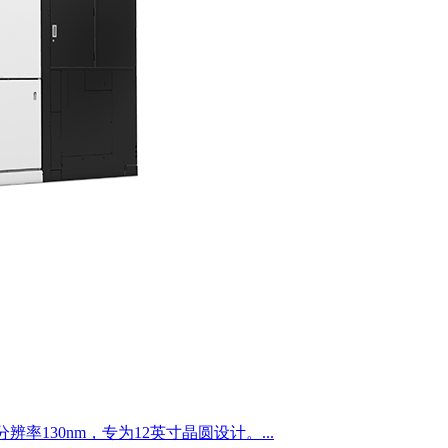
分辨率130nm，​专为12英寸晶圆设计。...