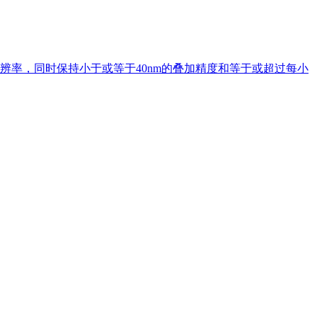
m的成像分辨率，同时保持小于或等于40nm的叠加精度和等于或超过每小