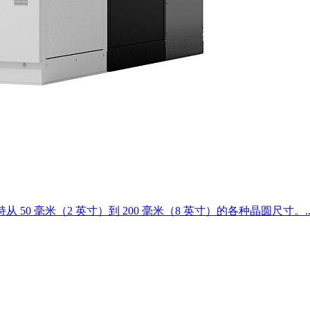
持从 50 毫米（2 英寸）到 200 毫米（8 英寸）的各种晶圆尺寸。..